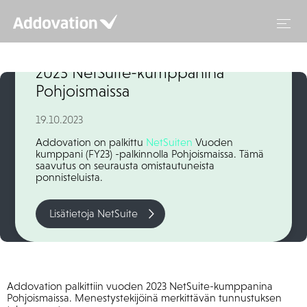
Siirry
sisältöön
Addovation palkittiin vuoden
2023 NetSuite-kumppanina
Pohjoismaissa
19.10.2023
Addovation on palkittu
NetSuiten
Vuoden
kumppani (FY23) -palkinnolla Pohjoismaissa. Tämä
saavutus on seurausta omistautuneista
ponnisteluista.
Lisätietoja NetSuite
Addovation palkittiin vuoden 2023 NetSuite-kumppanina
Pohjoismaissa. Menestystekijöinä merkittävän tunnustuksen