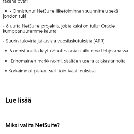
takana ovat:
• Onnistunut NetSuite-liiketoiminnan suunnittelu sekä
johdon tuki
• 6 uutta NetSuite-projektia, joista kaksi on tullut Oracle-
kumppanuutemme kautta
• Suurin tulovirta jatkuvista vuosilaskutuksista (ARR)
5 onnistunutta käyttöönottoa asiakkaillemme Pohjoismaissa
Erinomainen markkinointi, sisältäen useita asiakastarinoita
Korkeimmat pisteet sertifiointivaatimuksissa
Lue lisää
Miksi valita NetSuite?