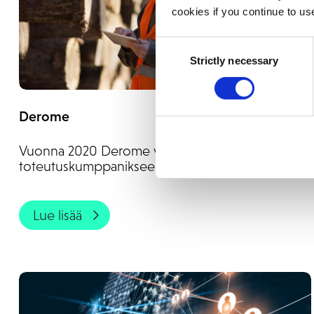
cookies if you continue to us
Consent
Strictly necessary
Selection
Derome
Vuonna 2020 Derome valitsi Addovationin
toteutuskumppanikseen.
Lue lisää