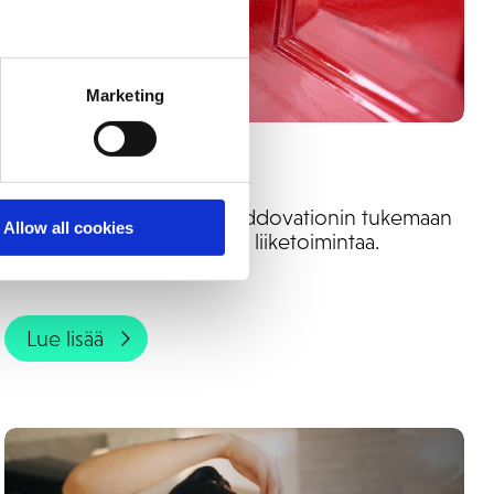
Marketing
Orkla House Care
Orkla House Care valitsi Addovationin tukemaan
Allow all cookies
yrityksen maailmanlaajuista liiketoimintaa.
Lue lisää