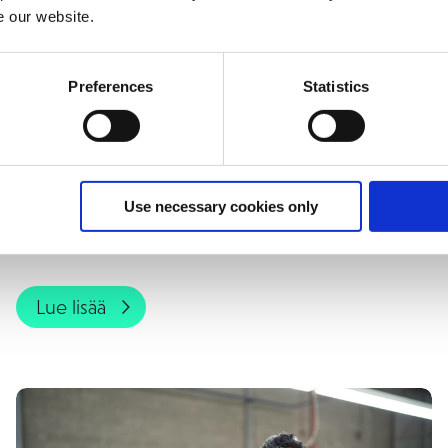
e our website.
Preferences
Statistics
Prevex
Prevex valitsi Addovationin
Use necessary cookies only
päivityskumppanikseen
Lue lisää