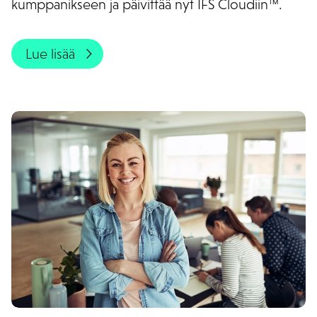
kumppanikseen ja päivittää nyt IFS Cloudiin™.
Lue lisää