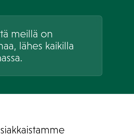
tä meillä on
aa, lähes kaikilla
nassa.
asiakkaistamme