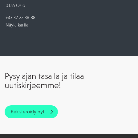
0155 Oslo
+47 32 22 38 88
Näytä kartta
Pysy ajan tasalla ja tilaa
uutiskirjeemme!
Rekisteröidy nyt!