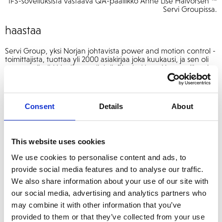
IFS-sovelluksista vastaava QA-päällikkö Anne Lise Halvorsen ™
Servi Groupissa.
haastaa
Servi Group, yksi Norjan johtavista power and motion control -
toimittajista, tuottaa yli 2000 asiakirjaa joka kuukausi, ja sen oli
saatava nämä kirjat ifs-sovelluksiin™ tehokkaasti ja turvallisesti.
Ratkaisu
Consent
Details
About
Servi Group halusi ratkaisun, joka voisi tarkistaa heidän
dokumentaationsa automaattisesti, kunhan käyttäjät lähettävät
asiakirjan tiettyihin sähköpostimekkoihin.
This website uses cookies
Tulos
We use cookies to personalise content and ads, to
Addovation toimitti Servi Groupille asiakirja-agentin. Asiakirja-
provide social media features and to analyse our traffic.
asiakaspalvelija toimii tehokkaasti 24/7 ja tukee monia eri
We also share information about your use of our site with
syöttökanavia. Tehokkaat ratkaisut varmistavat, että asiakirjat
our social media, advertising and analytics partners who
kuitataan IFS-™, oikeaan liiketoimintaan oikeaan aikaan.
may combine it with other information that you’ve
Ratkaisu toimitettu
provided to them or that they’ve collected from your use