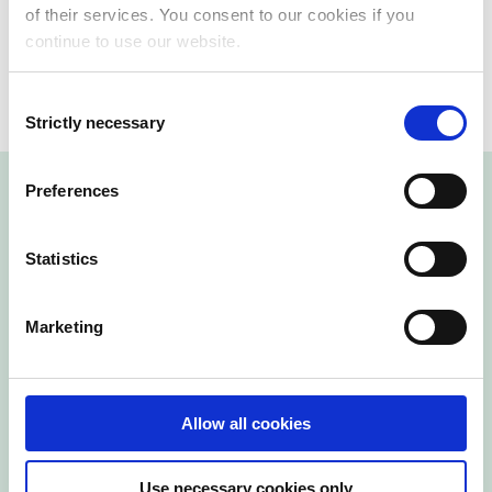
of their services. You consent to our cookies if you
Asiakirja-agentti, automaatiopalvelin.
continue to use our website.
Consent
Strictly necessary
Selection
Preferences
Statistics
Ota yhteyttä jo
tänään!
Marketing
Ota yhteyttä
Allow all cookies
Use necessary cookies only