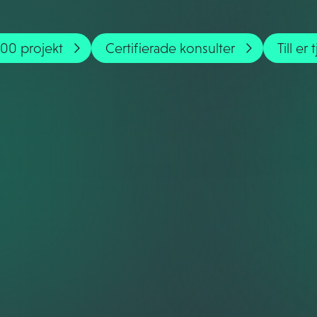
00 projekt
Certifierade konsulter
Till er 