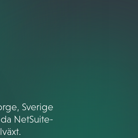
orge, Sverige
dda NetSuite-
lväxt.