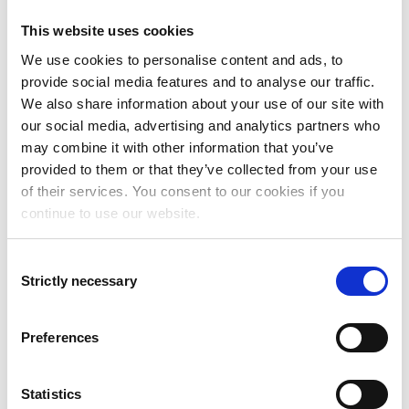
This website uses cookies
We use cookies to personalise content and ads, to
provide social media features and to analyse our traffic.
We also share information about your use of our site with
our social media, advertising and analytics partners who
may combine it with other information that you’ve
Joakim Hugosson, VD på Addovation, uttryckte sin entusiasm
provided to them or that they’ve collected from your use
och sa:
"Vi är verkligen glada över att kunna bidra med vår
kunskap och erfarenhet och hjälpa till att skapa en
of their services. You consent to our cookies if you
plattform som alla kan använda och växa med på lång
sikt.
continue to use our website.
Det handlar inte bara om omedelbar tillväxt - vi siktar på
något som kommer att ge en stabil grund för fortsatt
framgång. Vi är fast beslutna att på ett meningsfullt sätt
Consent
bidra till att skapa en miljö som stöder kontinuerlig
utveckling och prestation."
Strictly necessary
Selection
Preferences
Läs hela pressmeddelandet
här
Vill du veta mer om Addovation och
Statistics