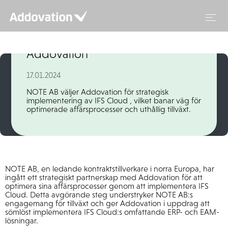
Hoppa
till
innehåll
NOTE AB väljer IFS Cloud™️ och
Addovation
17.01.2024
NOTE AB väljer Addovation för strategisk
implementering av IFS Cloud , vilket banar väg för
optimerade affärsprocesser och uthållig tillväxt.
NOTE AB, en ledande kontraktstillverkare i norra Europa, har
ingått ett strategiskt partnerskap med Addovation för att
optimera sina affärsprocesser genom att implementera IFS
Cloud. Detta avgörande steg understryker NOTE AB:s
engagemang för tillväxt och ger Addovation i uppdrag att
sömlöst implementera IFS Cloud:s omfattande ERP- och EAM-
lösningar.