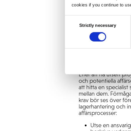
Projektägare - e
cookies if you continue to us
Projektledare - 
med ett konsultf
Consent
Projektgrupp - s
Strictly necessary
Selection
Förstår även för
beslut inom sitt
vägleda sina kol
3.
Beskrivni
Efter att ha utsett p
och potentiella affär
att hitta en specialis
mellan dem. Förmågan
krav bör ses över fö
lagerhantering och i
affärsprocesser:
Utse en ansvarig