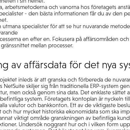
heten i sin helhet.
na, arbetsmetoderna och vanorna hos företagets anstäl
specialister - den bästa informationen får du av den 
et.
h utmana specialister för att se hur nuvarande metod
varande
ocesserna en efter en. Fokusera på affärsområden och r
 i gränssnittet mellan processer.
g av affärsdata för det nya s
projektet inleds är att granska och förbereda de nuvara
s NetSuite skiljer sig från traditionella ERP-system ge
tur, men också genom sina data. Det enklaste sättet 
befintliga system. Företagets kontoplan är nyckeln till
a valutor och bankkonton. Ett av de viktigaste beslu
ift och hur mycket historiska ekonomidata som ska im
tt annat viktigt område granskningen av befintliga kun
aktioner. Undersök noggrant hur och i vilken form upp