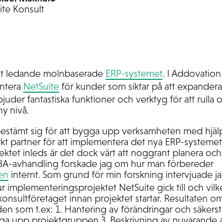
ite Konsult
det ledande molnbaserade
ERP-systemet
. I Addovation 
ntera
NetSuite
för kunder som siktar på att expandera
juder fantastiska funktioner och verktyg för att rulla 
ny nivå.
bestämt sig för att bygga upp verksamheten med hjälp
t partner för att implementera det nya ERP-systemet
tet inleds är det dock värt att noggrant planera och 
 MBA-avhandling forskade jag om hur man förbereder
en
internt. Som grund för min forskning intervjuade j
r implementeringsprojektet NetSuite gick till och vilke
onsultföretaget innan projektet startar. Resultaten omf
en som t.ex: 1. Hantering av förändringar och säkerst
ygga upp projektgruppen 3. Beskrivning av nuvarande a