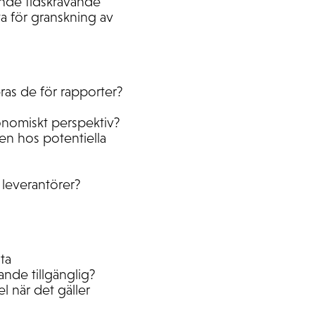
ande tidskrävande
a för granskning av
ras de för rapporter?
onomiskt perspektiv?
n hos potentiella
 leverantörer?
ta
ande tillgänglig?
l när det gäller