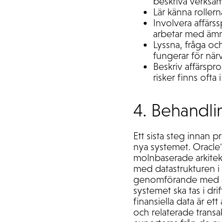
beskriva verksam
Lär känna roller
Involvera affärs
arbetar med ämn
Lyssna, fråga oc
fungerar för när
Beskriv affärspr
risker finns ofta
4.
Behandlin
Ett sista steg innan 
nya systemet. Oracle'
molnbaserade arkitek
med datastrukturen i 
genomförande med all
systemet ska tas i dr
finansiella data är e
och relaterade trans