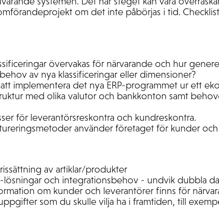
uvarande systemen. Det här steget kan vara överrask
mförandeprojekt om det inte påbörjas i tid. Checklist
assificeringar övervakas för närvarande och hur genere
behov av nya klassificeringar eller dimensioner?
ör att implementera det nya ERP-programmet ur ett ek
ruktur med olika valutor och bankkonton samt behove
ser för leverantörsreskontra och kundreskontra.
ktureringsmetoder använder företaget för kunder och
issättning av artiklar/produkter
ösningar och integrationsbehov - undvik dubbla da
formation om kunder och leverantörer finns för närvar
ppgifter som du skulle vilja ha i framtiden, till exempe