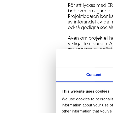
För att lyckas med ER
behöver en ägare och
Projektledaren bör kä
av införandet av det
också gedigna sociala
Även om projektet ha
viktigaste resursen. Af
användarna av befint
definiera behoven o
Projektägaren och pr
för de viktigaste affä
Consent
beslutsföra represent
till styrgruppen. Vanl
This website uses cookies
Riktlinjer för att by
We use cookies to personalis
Styrgrupp - lede
information about your use of
besluten. Funge
other information that you’ve