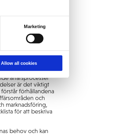
ts framgång i stort.
kontakt i samarbete
nligt tänkande.
Marketing
Kan fatta mindre
 i samhället och
ser
Allow all cookies
ande affärsprocesser
elser är det viktigt
h förstår förhållandena
affärsområden och
ch marknadsföring,
sta för att beskriva
denas behov och kan