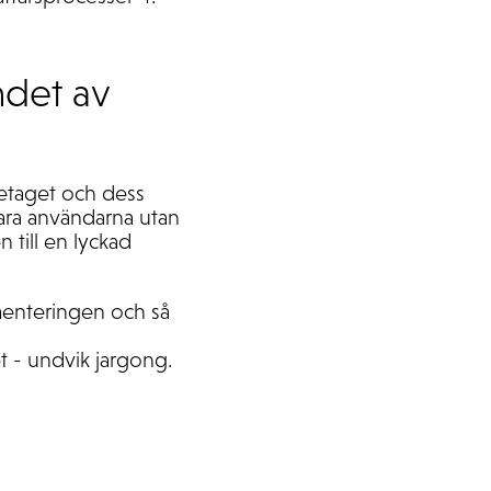
ndet av
retaget och dess
bara användarna utan
 till en lyckad
menteringen och så
t - undvik jargong.