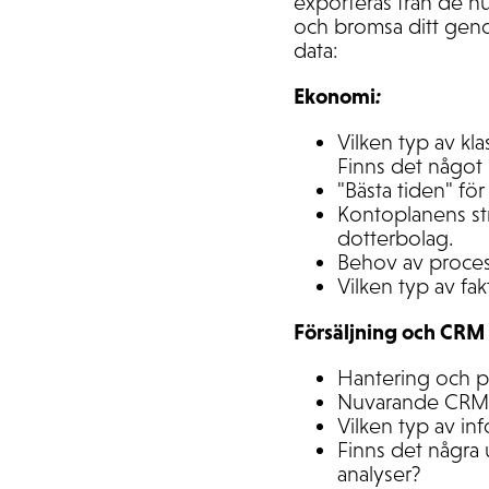
exporteras från de n
och bromsa ditt geno
data:
Ekonomi
:
Vilken typ av kl
Finns det något 
"Bästa tiden" f
Kontoplanens st
dotterbolag.
Behov av proces
Vilken typ av fa
Försäljning och CRM
Hantering och pr
Nuvarande CRM-l
Vilken typ av in
Finns det några u
analyser?