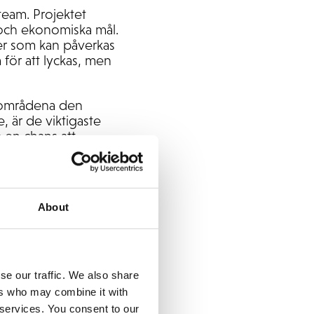
team. Projektet
och ekonomiska mål.
ler som kan påverkas
för att lyckas, men
rsområdena den
e, är de viktigaste
 en chans att
tyrgruppen ansvarar
illräckligt många
About
a egna representanter
nsult.
se our traffic. We also share
 affärskritiska
ers who may combine it with
 services. You consent to our