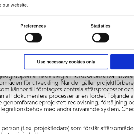
n medlem av styrgruppen som är ansvarig för projekte
e our website.
leder det dagliga projektarbetet internt och är huvud
öretag.
pecialister inom affärsområden med ett förändringsvä
Preferences
Statistics
hållandet mellan andra affärsområden och processer. 
 eget affärsområde. Skapa positiv energi för förändring
leger i användningen av det nya systemet.
ng av nuvarande affärsproces
Use necessary cookies only
rojektgruppen är nästa steg att försöka beskriva nuvar
sområden för utveckling. När det gäller projektförbered
t som känner till företagets centrala affärsprocesser oc
 att dokumentera processer är en fördel. Följande 
re genomförandeprojektet: redovisning, försäljning o
ntegrationsbehov med andra nuvarande system. Checkli
 person (t.ex. projektledare) som förstår affärsområ