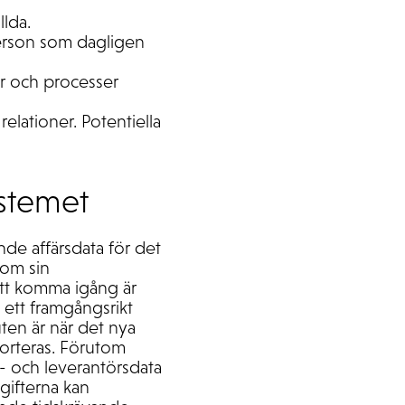
lda.
person som dagligen
er och processer
elationer. Potentiella
ystemet
nde affärsdata för det
nom sin
att komma igång är
 ett framgångsrikt
ten är när det nya
porteras. Förutom
d- och leverantörsdata
gifterna kan