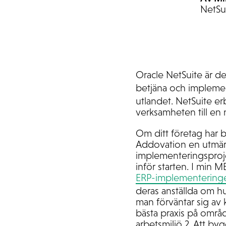
NetSu
Oracle NetSuite är 
betjäna och impleme
utlandet. NetSuite erb
verksamheten till en 
Om ditt företag har 
Addovation en utmärk
implementeringsprojek
inför starten. I min
ERP-implementering
deras anställda om hu
man förväntar sig av k
bästa praxis på områd
arbetsmiljö 2. Att b