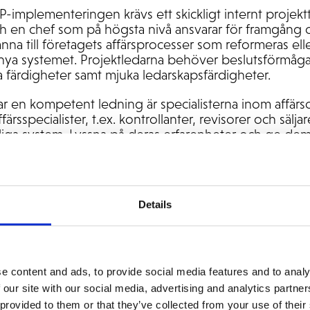
P-implementeringen krävs ett skickligt internt projekt
 en chef som på högsta nivå ansvarar för framgång 
nna till företagets affärsprocesser som reformeras el
 nya systemet. Projektledarna behöver beslutsförmåga 
 färdigheter samt mjuka ledarskapsfärdigheter.
r en kompetent ledning är specialisterna inom affä
färsspecialister, t.ex. kontrollanter, revisorer och säljar
liga system. Lyssna på deras erfarenheter och ge dem
ch kraven på det nya systemet.
ojektledaren behöver en styrgrupp för att support. S
rsbesluten under projektet. Se till att styrgruppen har t
Details
anter för din verksamhet. Konsultföretaget utser sin
igtvis projektledare eller kundansvarig och ansvarig ko
gga upp ett projektteam:
e content and ads, to provide social media features and to analy
r genomförandet av projektet och ansvarar för de mest
 our site with our social media, advertising and analytics partn
rar som support för projektledningen.
 provided to them or that they’ve collected from your use of their