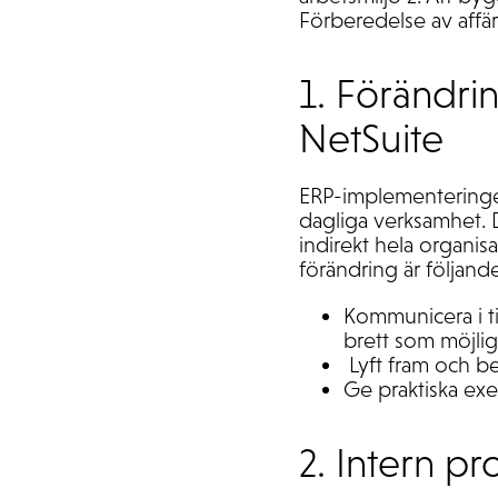
Förberedelse av affär
1.
Förändri
NetSuite
ERP-implementeringen 
dagliga verksamhet. D
indirekt hela organis
förändring är följand
Kommunicera i t
brett som möjlig
Lyft fram och be
Ge praktiska exe
2. Intern p