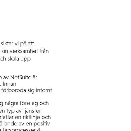
siktar vi på att
 sin verksamhet från
och skala upp
 av NetSuite är
. Innan
förbereda sig internt
ag några företag och
n typ av tjänster
attar en riktlinje och
ällande av en positiv
ffärsprocesser 4.