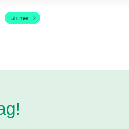
Läs mer
ag!