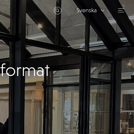
Svenska
oformat