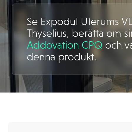
Se Expodul Uterums V
Thyselius, berätta om s
Addovation CPQ
och va
denna produkt.