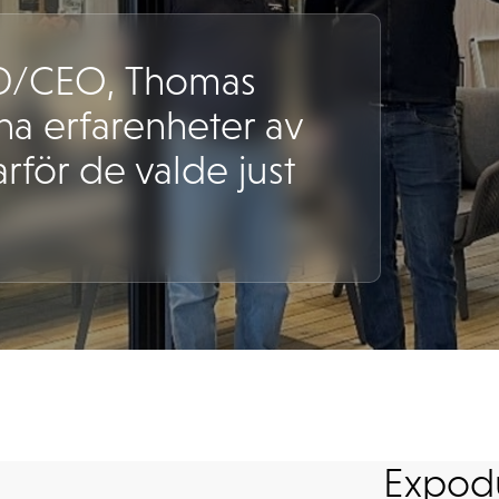
D/CEO, Thomas
ina erfarenheter av
rför de valde just
Expodu