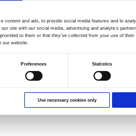
e content and ads, to provide social media features and to analy
 our site with our social media, advertising and analytics partn
 provided to them or that they’ve collected from your use of their
e our website.
Expodul samarbetar med Addovation för att ta
till sig digital innovation
Preferences
Statistics
Digital erfarenhet: Ett verktyg baserat på
dynamiska 3D-guider som möjliggör exakta
mätningar och prisberäkningar.
Use necessary cookies only