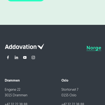
Norge
Drammen
Oslo
Engene 22
Stortorvet 7
3015 Drammen
0155 Oslo
+47 32 22 38 88
+47 32 22 38 88