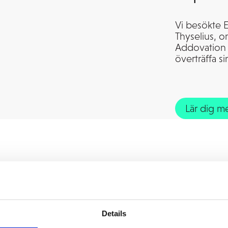
Vi besökte E
Thyselius, o
Addovation C
överträffa s
Lär dig m
Details