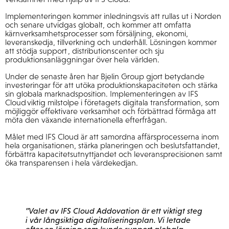
Implementeringen kommer inledningsvis att rullas ut i Norden
och senare utvidgas globalt, och kommer att omfatta
kärnverksamhetsprocesser som försäljning, ekonomi,
leveranskedja, tillverkning och underhåll. Lösningen kommer
att stödja support , distributionscenter och sju
produktionsanläggningar över hela världen.
Under de senaste åren har Bjelin Group gjort betydande
investeringar för att utöka produktionskapaciteten och stärka
sin globala marknadsposition. Implementeringen av IFS
Cloud viktig milstolpe i företagets digitala transformation, som
möjliggör effektivare verksamhet och förbättrad förmåga att
möta den växande internationella efterfrågan.
Målet med IFS Cloud är att samordna affärsprocesserna inom
hela organisationen, stärka planeringen och beslutsfattandet,
förbättra kapacitetsutnyttjandet och leveransprecisionen samt
öka transparensen i hela värdekedjan.
”Valet av IFS Cloud Addovation är ett viktigt steg
i vår långsiktiga digitaliseringsplan. Vi letade