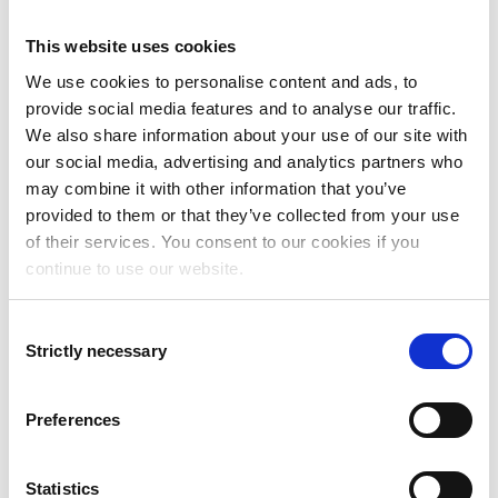
This website uses cookies
We use cookies to personalise content and ads, to
provide social media features and to analyse our traffic.
We also share information about your use of our site with
our social media, advertising and analytics partners who
may combine it with other information that you’ve
provided to them or that they’ve collected from your use
of their services. You consent to our cookies if you
continue to use our website.
Consent
Strictly necessary
Selection
Fler nyheter
Preferences
SEAM AS väljer Addovation och IFS Cloud för att
Statistics