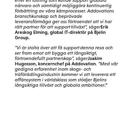
efter en lösning som kunde support globala
närvaro och samtidigt möjliggöra kontinuerlig
förbättring av våra kärnprocesser. Addovations
branschkunskap och beprövade
leveransförmåga ger oss förtroendet att vi har
Erik
rätt partner för att support tillväxt”, säger
Areskog Elming, global IT-direktör på Bjelin
Group.
”Vi är stolta över att få support denna resa och
ser fram emot att bygga ett långsiktigt,
Joakim
förtroendefullt partnerskap”, säger
Hugosson, koncernchef på Addovation
. ”Med vår
gedigna erfarenhet inom skogs- och
träförädlingsindustrin kommer vi att leverera ett
affärssystem i världsklass som stödjer Bjelins
.”
långsiktiga tillväxt och globala ambitioner