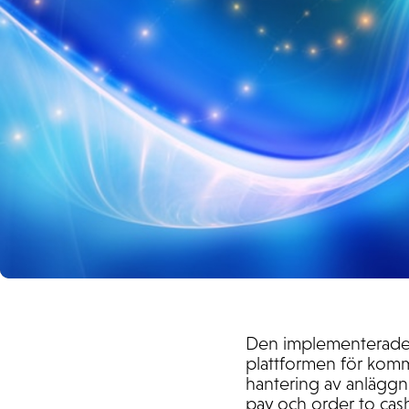
Den implementerade l
plattformen för komm
hantering av anläggni
pay och order to cas