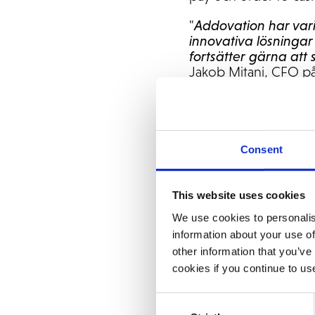
"
Addovation har vari
innovativa lösningar
fortsätter gärna at
Jakob Mitani, CFO på
Addovation är en b
levererat flera fram
ett företag som Tibbe
Consent
"Det har varit ett n
att leverera lösninga
This website uses cookies
roligt och passioner
många projekt framö
We use cookies to personalis
NetSuite practice på
information about your use of
other information that you’ve
Tibber valde NetSuit
cookies if you continue to us
enkelt integreras med
Consent
"NetSuite passar perf