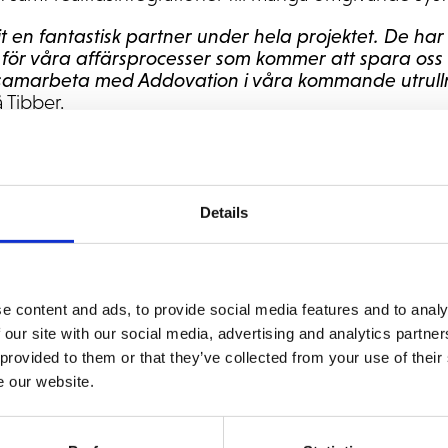
t en fantastisk partner under hela projektet. De ha
 för våra affärsprocesser som kommer att spara oss 
t samarbeta med Addovation i våra kommande utrull
 Tibber.
etrodd
NetSuite
Allianspartner och har nyligen meddela
gångsrika NetSuite -implementationer som
Zimpler
oc
r på denna lista är en stor bedrift.
Details
öje att arbeta med ett snabbväxande företag som Ti
r som support deras tillväxt och önskan om innovatio
at projekt och vi ser fram emot att arbeta tillsamman
ver som deras långsiktiga ERP-partner"
, säger Jan 
e content and ads, to provide social media features and to analy
 Addovation.
 our site with our social media, advertising and analytics partn
 provided to them or that they’ve collected from your use of their
e på grund av dess moderna, skalbara och flexibla pla
e our website.
 andra lösningar och support det digitala energibolage
ekt för Tibber och vi är glada att vi har varit en vikt