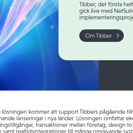
Tibber, det första hel
gick live med NetSuit
implementeringsproj
Om Tibber
ösningen kommer att support Tibbers pågående tillv
ande lanseringar i nya länder. Lösningen omfattar ek
ngstillgångar, transaktioner mellan företag, design to
h samt realtidsintegrationer till många omgivande sy