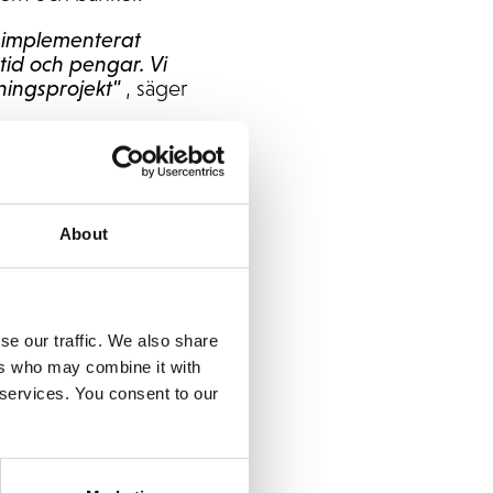
r implementerat
tid och pengar. Vi
ningsprojekt"
, säger
t att man har
h
Alandia
. Att lägga till
About
bber. De utmanar oss
n. Det har varit ett
s med Tibber i
Erik Syverød, Head of
se our traffic. We also share
ers who may combine it with
 services. You consent to our
ttform. Den kan
ts framtida tillväxt.
ig del av deras