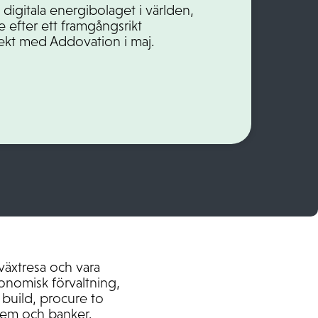
t digitala energibolaget i världen,
e efter ett framgångsrikt
ekt med Addovation i maj.
äxtresa och vara
onomisk förvaltning,
 build, procure to
stem och banker.