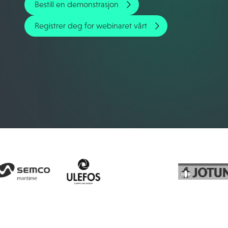
Bestill en demonstrasjon
Registrer deg for webinaret vårt