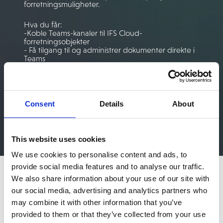
forretningsmuligheter.
Hva du får:
-Koble Teams-kanaler til IFS Cloud-
forretningsobjekter
- Få tilgang til og administrer dokumenter direkte i
Teams
-Sikker innsjekking og utsjekking med full
sporbarhet
-Del dokumenter eksternt med kontroll (passord,
utløpsdato)
– Hold samarbeidet raskt – uten å miste styringen
Consent
Details
About
This website uses cookies
We use cookies to personalise content and ads, to
provide social media features and to analyse our traffic.
We also share information about your use of our site with
our social media, advertising and analytics partners who
may combine it with other information that you’ve
provided to them or that they’ve collected from your use