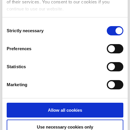
of their services. You consent to our cookies if you
continue to use our website.
Én løsning. Én kilde til
sannhet.
Consent
Strictly necessary
Selection
Med Addovation SHARE , dokumenter
Preferences
forblir koblet til bedriften, ikke bare samtalen
eller det lokale filsystemet.
Statistics
Kontor for skapelse
Team for samarbeid
IFS Cloud for kontroll, sporbarhet og styring
Marketing
Allow all cookies
Use necessary cookies only