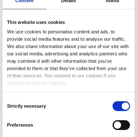
Consent
Details
About
This website uses cookies
We use cookies to personalise content and ads, to
Addovation
provide social media features and to analyse our traffic.
We also share information about your use of our site with
Add-ons for NetSuite
our social media, advertising and analytics partners who
may combine it with other information that you’ve
Vi utvikler skreddersydde add-ons for
provided to them or that they’ve collected from your use
NetSuite som forenkler arbeidsflyter,
of their services. You consent to our cookies if you
automatiserer oppgaver og adresserer
continue to use our website.
spesifikke forretningsbehov som ikke dekkes
av standardfunksjonalitet.
Consent
Strictly necessary
Selection
Preferences