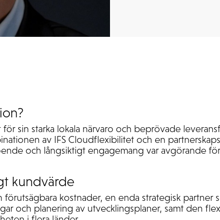
tion?
 för sin starka lokala närvaro och beprövade leveran
nationen av IFS Cloudflexibilitet och en partnerska
roende och långsiktigt engagemang var avgörande för
igt kundvärde
 förutsägbara kostnader, en enda strategisk partner 
gar och planering av utvecklingsplaner, samt den flexi
eten i flera länder.