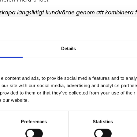
t skapa långsiktigt kundvärde genom att kombinera
djup bransch- och plattformskunskap. För Norautron
r som tar ett helhetsansvar, från licenser och uppgra
amtida utveckling”, säger
Fredrik Wingren, CRO på
Details
e content and ads, to provide social media features and to analy
 our site with our social media, advertising and analytics partn
 provided to them or that they’ve collected from your use of their
e our website.
ing?
Preferences
Statistics
t företag? Våra