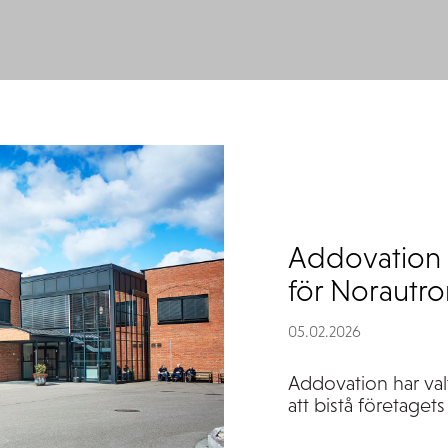
Addovation ut
för Norautro
05.02.2026
Addovation
har va
att
bistå
företagets