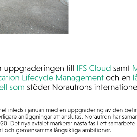
r uppgraderingen till
IFS Cloud
samt
M
cation Lifecycle Management
och en
l
ll som
stöder Norautrons internationell
inleds i januari med en uppgradering av den befint
rligare anläggningar att anslutas. Norautron har sam
0. Det nya avtalet markerar nästa fas i ett samarbet
t och gemensamma långsiktiga ambitioner.