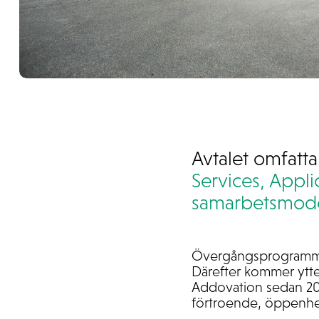
Avtalet omfatta
Services,
Appli
samarbetsmode
Övergångsprogrammet 
Därefter kommer ytte
Addovation sedan 202
förtroende, öppenhe