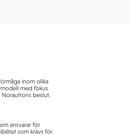
sförmåga inom olika
psmodell med fokus
 Norautrons beslut.
som ansvarar för
bilitet som krävs för