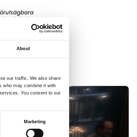
 förutsägbara
 innebär detta att
deringar till
 Addovation.
About
se our traffic. We also share
ers who may combine it with
 services. You consent to our
Marketing