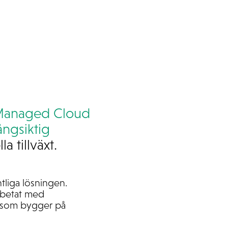
anaged Cloud
ångsiktig
a tillväxt.
liga lösningen.
arbetat med
e som bygger på