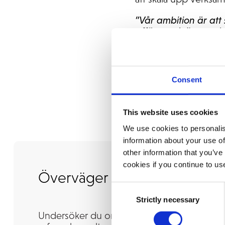
”Vår ambition är at
affärsmodeller med 
ha en pålitlig partne
genomförande och fr
Consent
This website uses cookies
We use cookies to personalis
information about your use of
other information that you’ve
cookies if you continue to us
Överväger du en uppgrader
Consent
Strictly necessary
Selection
Undersöker du om IFS Cloud rätt steg för dit