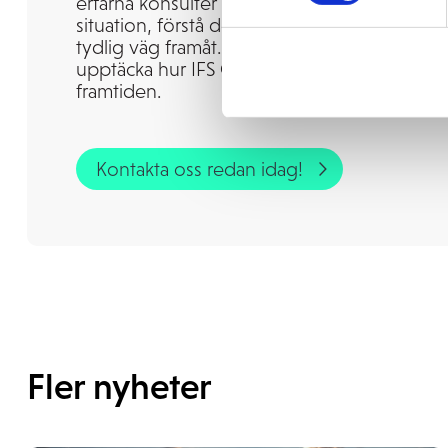
erfarna konsulter kan hjälpa dig att utvärde
situation, förstå de potentiella fördelarna o
tydlig väg framåt. Kontakta oss för att inled
upptäcka hur IFS Cloud support affärsmål, b
framtiden.
Kontakta oss redan idag!
Fler nyheter