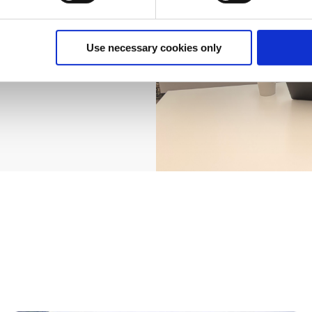
ra din nuvarande
ch definiera en
a en dialog och
åde idag och i
Use necessary cookies only