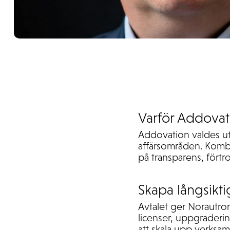
Varför Addova
Addovation valdes ut
affärsområden. Kombi
på transparens, fört
Skapa långsikt
Avtalet ger Norautron
licenser, uppgraderin
att skala upp verksamh