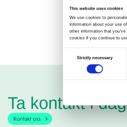
Vi tilbyr
1., 
This website uses cookies
til lokale 
We use cookies to personalis
information about your use of
stedet supp
other information that you’ve
cookies if you continue to us
Consent
Strictly necessary
Selection
Ta kontakt i dag
Kontakt oss