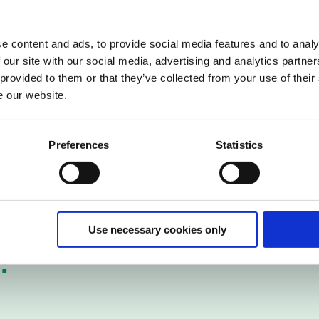
2. eller 3. linje
support
og gi d
support eksperter som kan gi d
e content and ads, to provide social media features and to analy
 our site with our social media, advertising and analytics partn
ort .
 provided to them or that they’ve collected from your use of their
e our website.
Preferences
Statistics
Use necessary cookies only
!