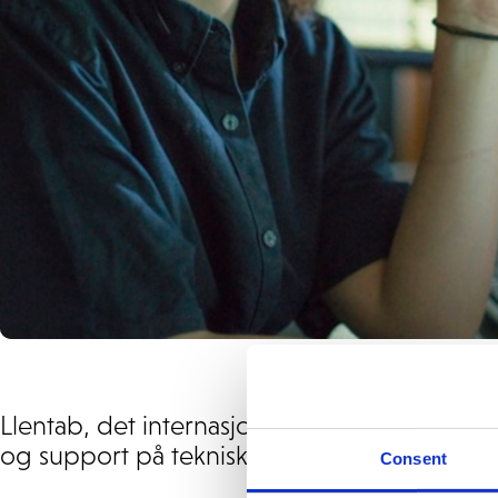
Llentab, det internasjonale, multifunksjone
og support på tekniske og funksjonelle aspe
Consent